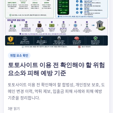
위험 요소 확인
토토사이트 이용 전 확인해야 할 위험
요소와 피해 예방 기준
토토사이트 이용 전 확인해야 할 합법성, 개인정보 보호, 도
메인 변경 이력, 먹튀 제보, 입출금 피해 사례와 피해 예방
기준을 정리합니다.
3
분 읽기