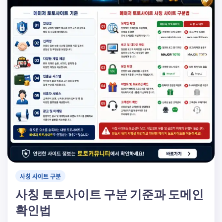
사칭 사이트 구분
사칭 토토사이트 구분 기준과 도메인
확인법