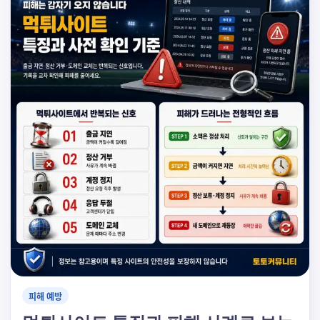
피해 예방