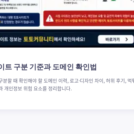
이트 구분 기준과 도메인 확인법
분할 때 확인해야 할 도메인 이력, 로고·디자인 차이, 허위 후기, 먹
과 개인정보 위험 요소를 정리합니다.