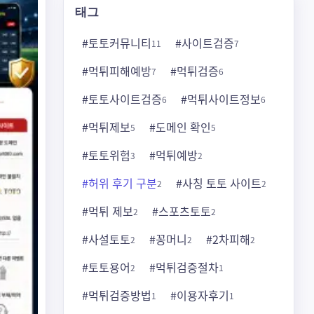
태그
#
토토커뮤니티
#
사이트검증
11
7
#
먹튀피해예방
#
먹튀검증
7
6
#
토토사이트검증
#
먹튀사이트정보
6
6
#
먹튀제보
#
도메인 확인
5
5
#
토토위험
#
먹튀예방
3
2
#
허위 후기 구분
#
사칭 토토 사이트
2
2
#
먹튀 제보
#
스포츠토토
2
2
#
사설토토
#
꽁머니
#
2차피해
2
2
2
#
토토용어
#
먹튀검증절차
2
1
#
먹튀검증방법
#
이용자후기
1
1