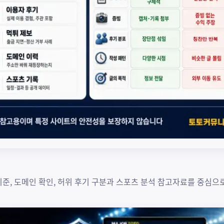
 기준, 도메인 확인, 허위 후기 구분과 스포츠 분석 참고자료를 중심으