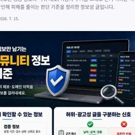
확인해 피해를 줄이는 판단 기준을 정리한 정보성 글입니다.
026. 7. 15.