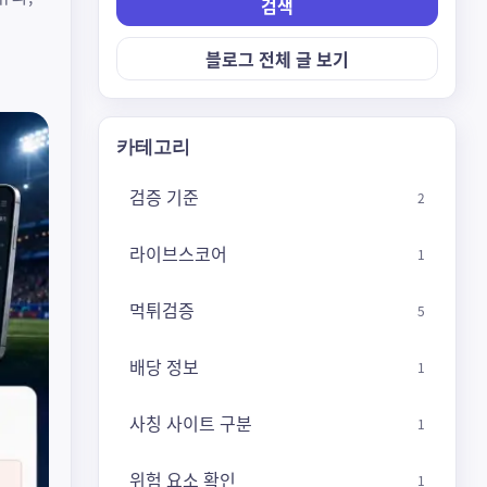
검색
블로그 전체 글 보기
카테고리
검증 기준
2
라이브스코어
1
먹튀검증
5
배당 정보
1
사칭 사이트 구분
1
위험 요소 확인
1