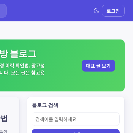
로그인
예방 블로그
경 이력 확인법, 광고성
대표 글 보기
니다. 모든 글은 참고용
블로그 검색
단법
유와,