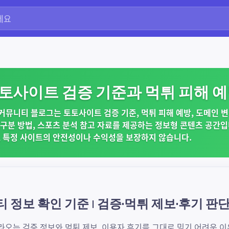
토사이트 검증 기준과 먹튀 피해 
커뮤니티 블로그는 토토사이트 검증 기준, 먹튀 피해 예방, 도메인 변
 구분 방법, 스포츠 분석 참고 자료를 제공하는 정보형 콘텐츠 공간입
, 특정 사이트의 안전성이나 수익성을 보장하지 않습니다.
정보 확인 기준 | 검증·먹튀 제보·후기 판
오는 검증 정보와 먹튀 제보, 이용자 후기를 그대로 믿기 어려운 이