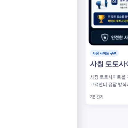
사칭 사이트 구분
사칭 토토사
사칭 토토사이트를 구
고객센터 응답 방식
2
분 읽기