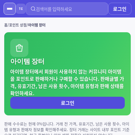
로그인
TC
홈
포인트 상점
아이템 장터
아이템 장터
아이템 장터에서 회원이 사용하지 않는 커뮤니티 아이템
을 포인트로 판매하거나 구매할 수 있습니다. 판매글별 가
격, 유효기간, 남은 사용 횟수, 아이템 유형과 판매 상태를
확인하세요.
로그인
판매 수수료는 현재 0%입니다. 거래 전 가격, 유효기간, 남은 사용 횟수, 아이
템 유형과 판매자 정보를 확인해주세요. 장터 거래는 사이트 내부 포인트 기준