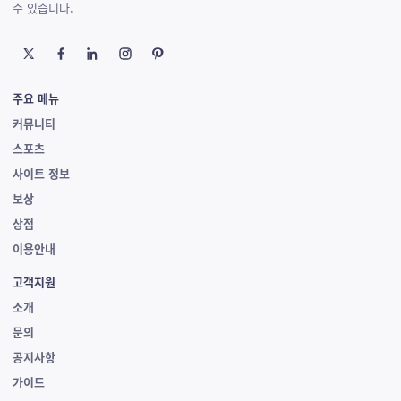
수 있습니다.
주요 메뉴
커뮤니티
스포츠
사이트 정보
보상
상점
이용안내
고객지원
소개
문의
공지사항
가이드