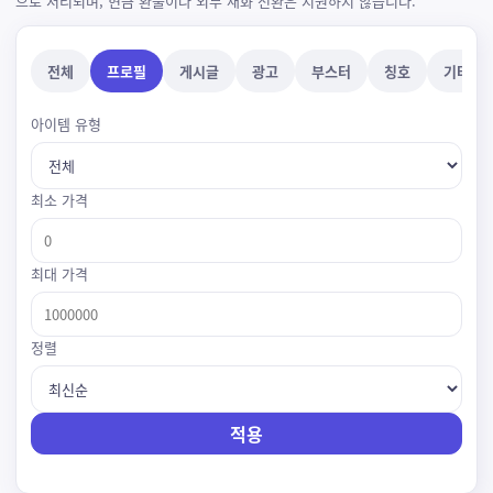
으로 처리되며, 현금 환불이나 외부 재화 전환은 지원하지 않습니다.
전체
프로필
게시글
광고
부스터
칭호
기타
아이템 유형
최소 가격
최대 가격
정렬
적용