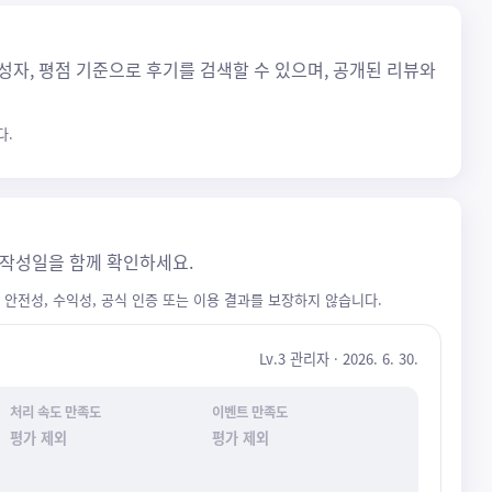
성자, 평점 기준으로 후기를 검색할 수 있으며, 공개된 리뷰와
다.
 작성일을 함께 확인하세요.
안전성, 수익성, 공식 인증 또는 이용 결과를 보장하지 않습니다.
Lv.
3
관리자
·
2026. 6. 30.
처리 속도 만족도
이벤트 만족도
평가 제외
평가 제외