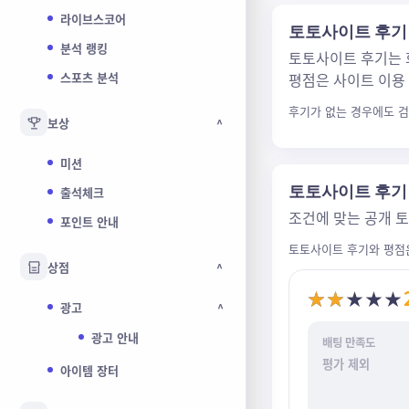
라이브스코어
토토사이트 후기
분석 랭킹
토토사이트 후기는 회
스포츠 분석
평점은 사이트 이용
후기가 없는 경우에도 검
보상
^
미션
토토사이트 후기
출석체크
조건에 맞는 공개 토
포인트 안내
토토사이트 후기와 평점은
상점
^
★★★★★
★★★★★
광고
^
광고 안내
배팅 만족도
평가 제외
아이템 장터