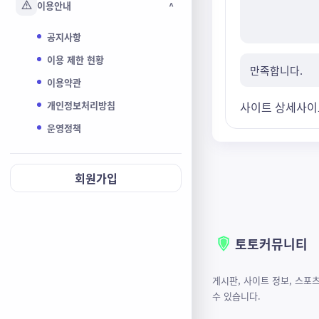
이용안내
^
공지사항
이용 제한 현황
만족합니다.
이용약관
개인정보처리방침
사이트 상세
사이
운영정책
회원가입
토토커뮤니티
게시판, 사이트 정보, 스포
수 있습니다.