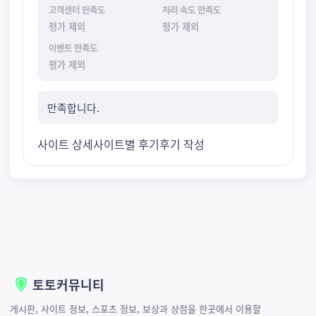
고객센터 만족도
처리 속도 만족도
평가 제외
평가 제외
이벤트 만족도
평가 제외
만족합니다.
사이트 상세
사이트별 후기
후기 작성
토토커뮤니티
게시판, 사이트 정보, 스포츠 정보, 보상과 상점을 한곳에서 이용할