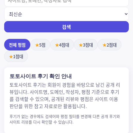
검색
전체 평점
★
5점
★
4점대
★
3점대
★
2점대
★
1점대
토토사이트 후기 확인 안내
토토사이트 후기는 회원이 경험을 바탕으로 남긴 공개 리
뷰입니다. 사이트명, 도메인, 작성자, 평점 기준으로 후기
를 검색할 수 있으며, 공개된 리뷰와 평점은 사이트 이용
판단을 위한 참고 자료로만 활용됩니다.
후기가 없는 경우에도 검색어와 평점 필터를 변경해 다른 공개 후기와
사이트 리뷰를 다시 확인할 수 있습니다.