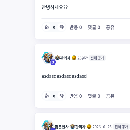
안녕하세요??
반응
0
댓글
0
공유
👍
👎
0
관리자
·
·
28일전
전체 공개
3
asdasdasdasdasdasd
반응
0
댓글
0
공유
👍
👎
0
짧은인사
·
관리자
·
·
2026. 6. 26.
전체 공개