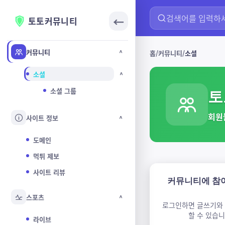
←
토토커뮤니티
커뮤니티
^
홈
커뮤니티
소셜
소셜
^
소셜 그룹
토
회원
사이트 정보
^
도메인
먹튀 제보
사이트 리뷰
커뮤니티에 참
스포츠
^
로그인하면 글쓰기와
할 수 있습니
라이브