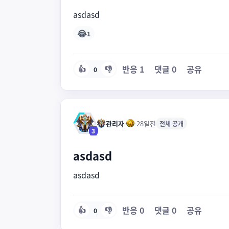
asdasd
😂
1
반응
1
댓글
0
공유
👍
👎
0
관리자
·
·
28일전
전체 공개
3
asdasd
asdasd
반응
0
댓글
0
공유
👍
👎
0