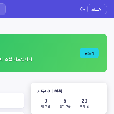
로그인
글쓰기
티 소셜 피드입니다.
커뮤니티 현황
0
5
20
내 그룹
인기 그룹
표시 글