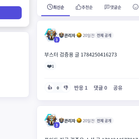
최신순
추천순
댓글순
관리자
·
·
20일전
전체 공개
3
부스터 검증용 글 1784250416273
❤️
1
반응
1
댓글
0
공유
👍
👎
0
관리자
·
·
20일전
전체 공개
3