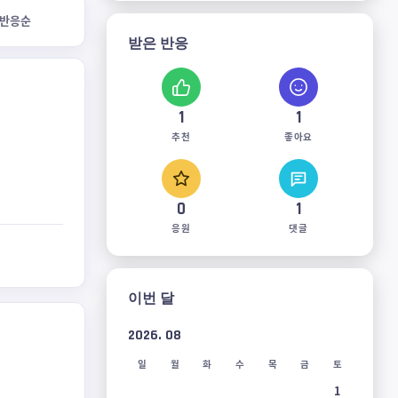
반응순
받은 반응
1
1
추천
좋아요
0
1
응원
댓글
이번 달
2026. 08
일
월
화
수
목
금
토
1