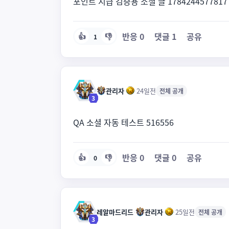
포인트 지급 검증용 소셜 글 1784244577817
반응
0
댓글
1
공유
👍
👎
1
관리자
·
·
24일전
전체 공개
3
QA 소셜 자동 테스트 516556
반응
0
댓글
0
공유
👍
👎
0
레알마드리드
·
관리자
·
·
25일전
전체 공개
3