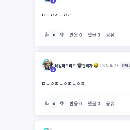
3
ㅁㄴㅇㄻㄴㅇㄹ
반응
0
댓글
0
공유
👍
👎
0
레알마드리드
·
관리자
·
·
2026. 6. 26.
전체 
3
ㅁㄴㅇㄻㄴㅇㄻㄴㅇㄹ
반응
0
댓글
0
공유
👍
👎
0