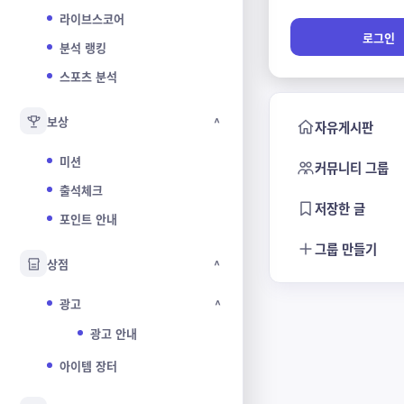
라이브스코어
로그인
분석 랭킹
스포츠 분석
보상
^
자유게시판
미션
커뮤니티 그룹
출석체크
저장한 글
포인트 안내
그룹 만들기
상점
^
광고
^
광고 안내
아이템 장터