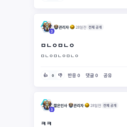
관리자
·
·
28일전
전체 공개
3
ㅁㄴㅇㅁㄴㅇ
ㅁㄴㅇㅁㄴㅇㅁㄴㅇ
반응
0
댓글
0
공유
👍
👎
0
짧은인사
·
관리자
·
·
28일전
전체 공개
3
ㅋㅋ