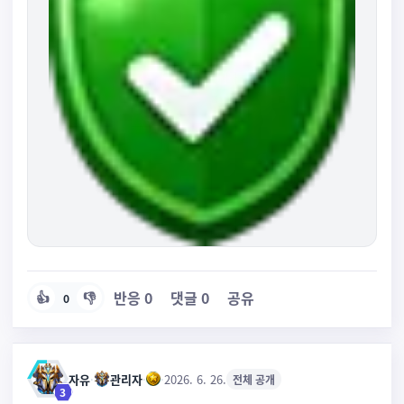
반응
0
댓글
0
공유
👍
👎
0
자유
·
관리자
·
·
2026. 6. 26.
전체 공개
3