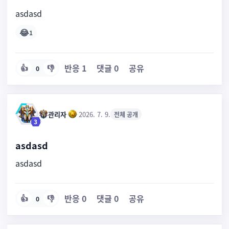
asdasd
😂
1
반응
1
댓글
0
공유
👍
👎
0
관리자
·
·
2026. 7. 9.
전체 공개
3
asdasd
asdasd
반응
0
댓글
0
공유
👍
👎
0