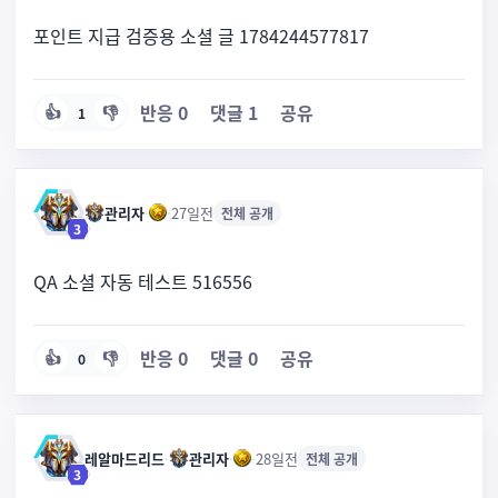
포인트 지급 검증용 소셜 글 1784244577817
반응
0
댓글
1
공유
👍
👎
1
관리자
·
·
27일전
전체 공개
3
QA 소셜 자동 테스트 516556
반응
0
댓글
0
공유
👍
👎
0
레알마드리드
·
관리자
·
·
28일전
전체 공개
3