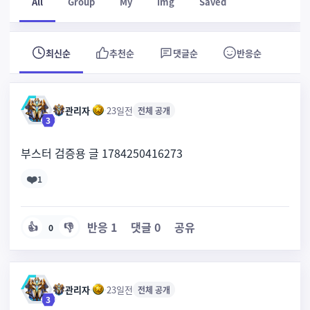
All
Group
My
Img
Saved
최신순
추천순
댓글순
반응순
관리자
·
·
23일전
전체 공개
3
부스터 검증용 글 1784250416273
❤️
1
반응
1
댓글
0
공유
👍
👎
0
관리자
·
·
23일전
전체 공개
3