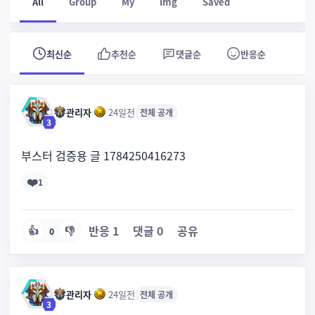
All
Group
My
Img
Saved
최신순
추천순
댓글순
반응순
관리자
·
·
24일전
전체 공개
3
부스터 검증용 글 1784250416273
❤️
1
반응
1
댓글
0
공유
👍
👎
0
관리자
·
·
24일전
전체 공개
3