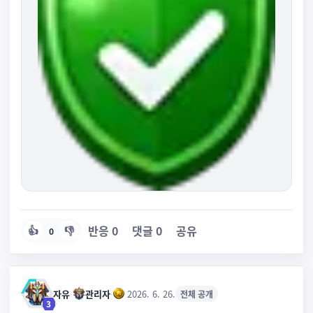
반응
0
댓글
0
공유
👍
👎
0
자유
·
관리자
·
·
2026. 6. 26.
전체 공개
3