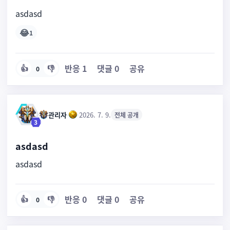
asdasd
😂
1
반응
1
댓글
0
공유
👍
👎
0
관리자
·
·
2026. 7. 9.
전체 공개
3
asdasd
asdasd
반응
0
댓글
0
공유
👍
👎
0