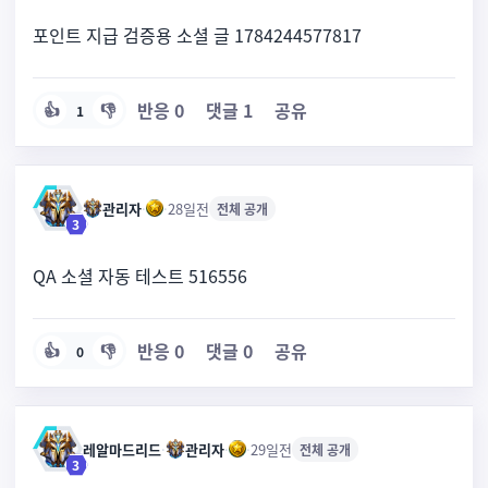
포인트 지급 검증용 소셜 글 1784244577817
반응
0
댓글
1
공유
👍
👎
1
관리자
·
·
28일전
전체 공개
3
QA 소셜 자동 테스트 516556
반응
0
댓글
0
공유
👍
👎
0
레알마드리드
·
관리자
·
·
29일전
전체 공개
3