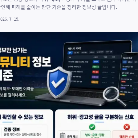
확인해 피해를 줄이는 판단 기준을 정리한 정보성 글입니다.
026. 7. 15.