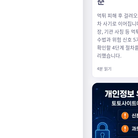
준
먹튀 피해 후 걸려오
차 사기로 이어집니다
장, 기관 사칭 등 
수법과 위험 신호 5
확인할 4단계 절차
리했습니다.
4
분 읽기