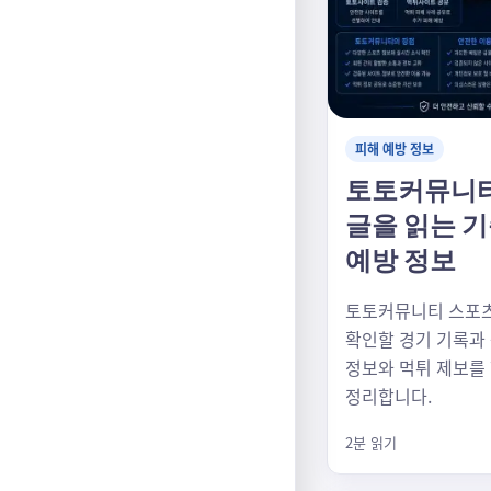
피해 예방 정보
토토커뮤니티
글을 읽는 기
예방 정보
토토커뮤니티 스포츠
확인할 경기 기록과
정보와 먹튀 제보를
정리합니다.
2
분 읽기