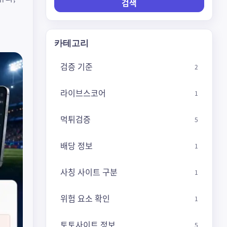
검색
카테고리
검증 기준
2
라이브스코어
1
먹튀검증
5
배당 정보
1
사칭 사이트 구분
1
위험 요소 확인
1
토토사이트 정보
5