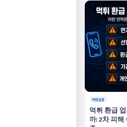
먹튀검증
먹튀 환급 업
까: 2차 피해