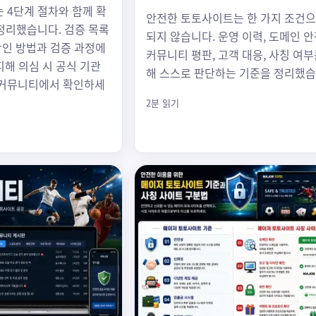
 4단계 절차와 함께 확
안전한 토토사이트는 한 가지 조건으
정리했습니다. 검증 목록
되지 않습니다. 운영 이력, 도메인 안
확인 방법과 검증 과정에
커뮤니티 평판, 고객 대응, 사칭 여
피해 의심 시 공식 기관
해 스스로 판단하는 기준을 정리했습
토커뮤니티에서 확인하세
2
분 읽기