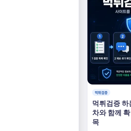
먹튀검증
먹튀검증 하는
차와 함께 확
목