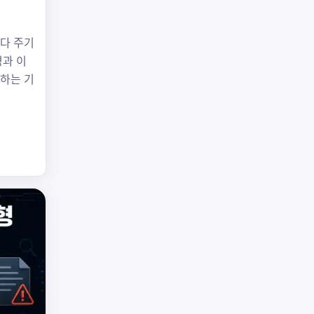
다 주기
경과 이
하는 기