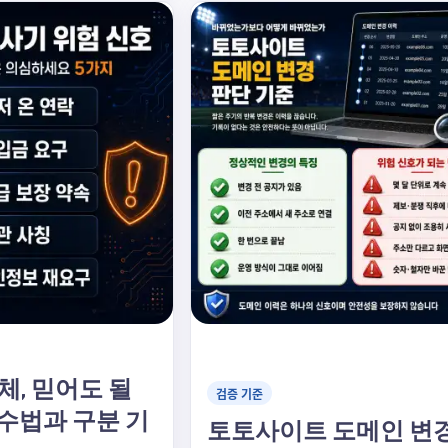
체, 믿어도 될
검증 기준
 수법과 구분 기
토토사이트 도메인 변