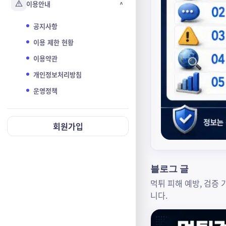
이용안내
^
공지사항
이용 제한 현황
이용약관
개인정보처리방침
운영정책
회원가입
블로그 글
먹튀 피해 예방, 검증
니다.