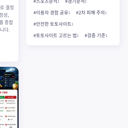
#
스포츠분석
#
경기분석
1
1
로 결정
#
이용자 경험 공유
#
2차 피해 주의
1
1
정성,
부를 종합
#
안전한 토토사이트
1
니다.
#
토토사이트 고르는 법
#
검증 기준
1
1