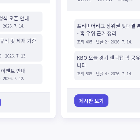
정식 오픈 안내
프리미어리그 상위권 맞대결 
·
2026. 7. 14.
- 홈 우위 근거 정리
규칙 및 제재 기준
조회
405
· 댓글
2
·
2026. 7. 14.
0
·
2026. 7. 13.
KBO 오늘 경기 핸디캡 픽 공
니다
 이벤트 안내
조회
805
· 댓글
4
·
2026. 7. 14.
·
2026. 7. 12.
게시판 보기