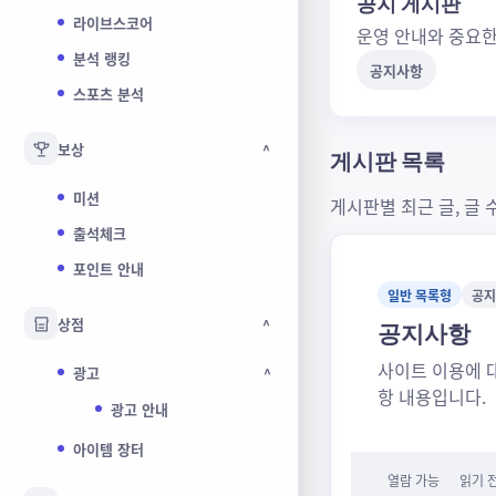
공지 게시판
라이브스코어
운영 안내와 중요한
분석 랭킹
공지사항
스포츠 분석
보상
^
게시판 목록
미션
게시판별 최근 글, 글 
출석체크
포인트 안내
일반 목록형
공지
상점
^
공지사항
사이트 이용에 
광고
^
항 내용입니다.
광고 안내
아이템 장터
열람 가능
읽기 