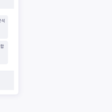
분석
유합