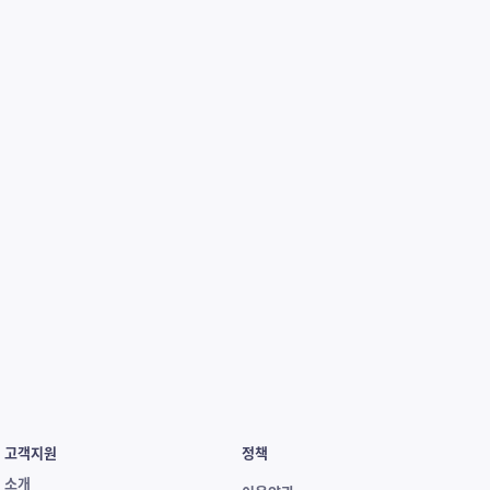
고객지원
정책
소개