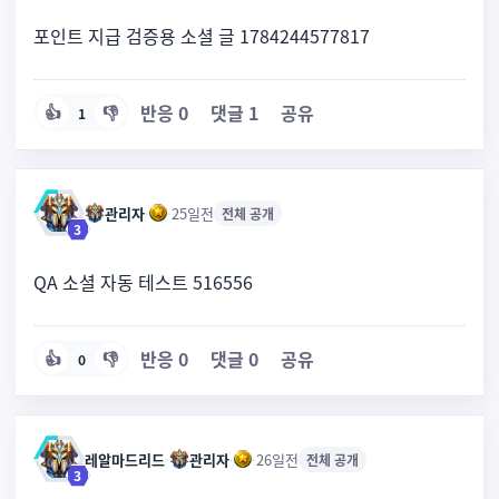
포인트 지급 검증용 소셜 글 1784244577817
반응
0
댓글
1
공유
👍
👎
1
관리자
·
·
25일전
전체 공개
3
QA 소셜 자동 테스트 516556
반응
0
댓글
0
공유
👍
👎
0
레알마드리드
·
관리자
·
·
26일전
전체 공개
3