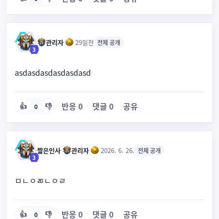
관리자
·
·
29일전
전체 공개
3
asdasdasdasdasdasd
반응
0
댓글
0
공유
👍
👎
0
짧은인사
·
관리자
·
·
2026. 6. 26.
전체 공개
3
ㅁㄴㅇㄻㄴㅇㄹ
반응
0
댓글
0
공유
👍
👎
0