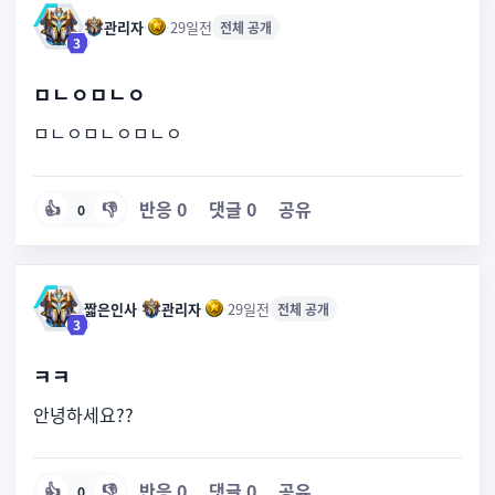
관리자
·
·
29일전
전체 공개
3
ㅁㄴㅇㅁㄴㅇ
ㅁㄴㅇㅁㄴㅇㅁㄴㅇ
반응
0
댓글
0
공유
👍
👎
0
짧은인사
·
관리자
·
·
29일전
전체 공개
3
ㅋㅋ
안녕하세요??
반응
0
댓글
0
공유
👍
👎
0