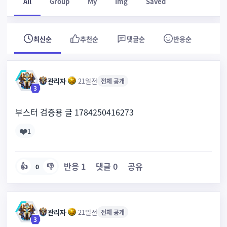
All
Group
My
Img
Saved
최신순
추천순
댓글순
반응순
관리자
·
·
21일전
전체 공개
3
부스터 검증용 글 1784250416273
❤️
1
반응
1
댓글
0
공유
👍
👎
0
관리자
·
·
21일전
전체 공개
3