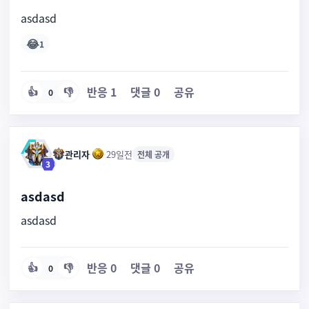
asdasd
😂
1
반응
1
댓글
0
공유
👍
👎
0
관리자
·
·
29일전
전체 공개
3
asdasd
asdasd
반응
0
댓글
0
공유
👍
👎
0