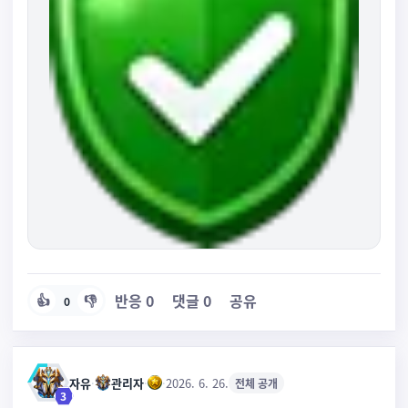
반응
0
댓글
0
공유
👍
👎
0
자유
·
관리자
·
·
2026. 6. 26.
전체 공개
3