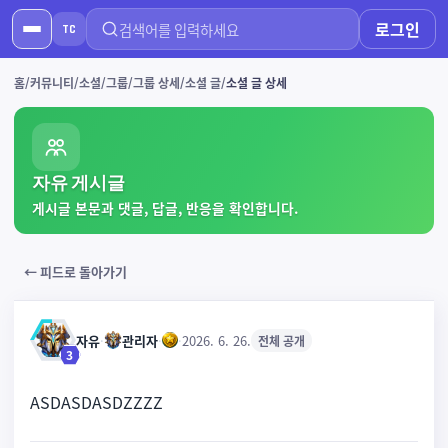
로그인
TC
홈
커뮤니티
소셜
그룹
그룹 상세
소셜 글
소셜 글 상세
자유 게시글
게시글 본문과 댓글, 답글, 반응을 확인합니다.
← 피드로 돌아가기
자유
·
관리자
·
·
2026. 6. 26.
전체 공개
3
ASDASDASDZZZZ