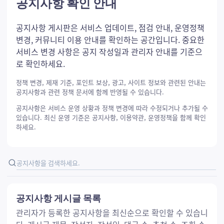
공지사항 확인 안내
공지사항 게시판은 서비스 업데이트, 점검 안내, 운영정책
변경, 커뮤니티 이용 안내를 확인하는 공간입니다. 중요한
서비스 변경 사항은 공지 작성일과 관리자 안내를 기준으
로 확인하세요.
정책 변경, 제재 기준, 포인트 보상, 광고, 사이트 정보와 관련된 안내는
공지사항과 관련 정책 문서에 함께 반영될 수 있습니다.
공지사항은 서비스 운영 상황과 정책 변경에 따라 수정되거나 추가될 수
있습니다. 최신 운영 기준은 공지사항, 이용약관, 운영정책을 함께 확인
하세요.
공지사항 게시글 목록
관리자가 등록한 공지사항을 최신순으로 확인할 수 있습니