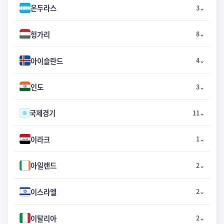
온두라스
3
⌄
헝가리
8
⌄
아이슬란드
4
⌄
인도
3
⌄
국제경기
11
⌄
🌐
이라크
1
⌄
아일랜드
2
⌄
이스라엘
2
⌄
이탈리아
2
⌄