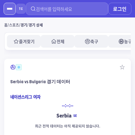
로그인
TC
홈
스포츠
경기
경기 상세
즐겨찾기
전체
축구
농구
☆
🌐
Serbia vs Bulgaria 경기 데이터
네이션스리그 여자
--:--:--
Serbia
SE
최근 전적 데이터는 아직 제공되지 않습니다.