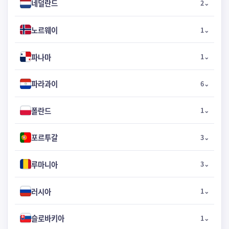
네덜란드
2
⌄
노르웨이
1
⌄
파나마
1
⌄
파라과이
6
⌄
폴란드
1
⌄
포르투갈
3
⌄
루마니아
3
⌄
러시아
1
⌄
슬로바키아
1
⌄