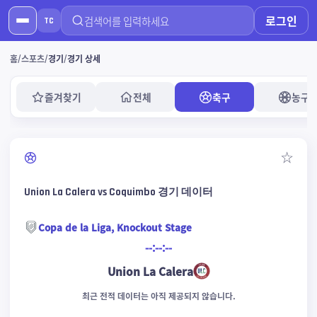
로그인
TC
홈
스포츠
경기
경기 상세
즐겨찾기
전체
축구
농구
☆
Union La Calera vs Coquimbo 경기 데이터
Copa de la Liga, Knockout Stage
--:--:--
Union La Calera
최근 전적 데이터는 아직 제공되지 않습니다.