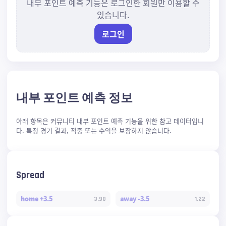
내부 포인트 예측 기능은 로그인한 회원만 이용할 수
있습니다.
로그인
내부 포인트 예측 정보
아래 항목은 커뮤니티 내부 포인트 예측 기능을 위한 참고 데이터입니
다. 특정 경기 결과, 적중 또는 수익을 보장하지 않습니다.
Spread
home +3.5
away -3.5
3.90
1.22