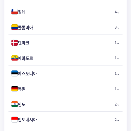
칠레
4
⌄
콜롬비아
3
⌄
덴마크
1
⌄
에콰도르
1
⌄
에스토니아
1
⌄
독일
1
⌄
인도
2
⌄
인도네시아
2
⌄