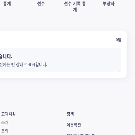
통계
선수
선수 기록 통
부상자
계
0
팀
습니다.
 전에는 빈 상태로 표시합니다.
고객지원
정책
소개
이용약관
문의