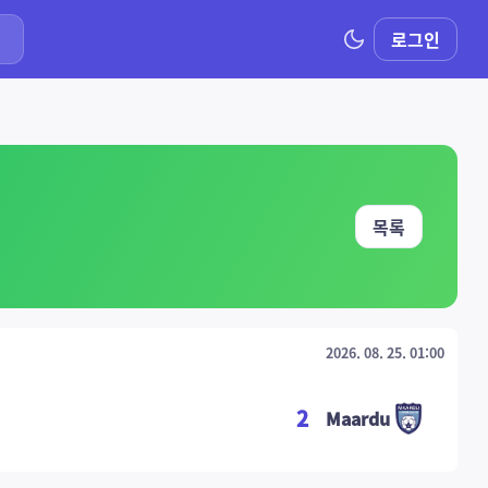
로그인
목록
2026. 08. 25. 01:00
2
Maardu