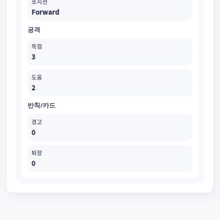
포지션
Forward
공격
득점
3
도움
2
반칙/카드
경고
0
퇴장
0