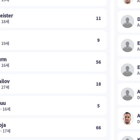
A
eister
11
D
· 18세
A
9
E
· 19세
A
urm
56
· 16세
E
A
ailov
18
· 27세
A
D
puu
5
 · 16세
A
D
oja
66
 · 17세
K