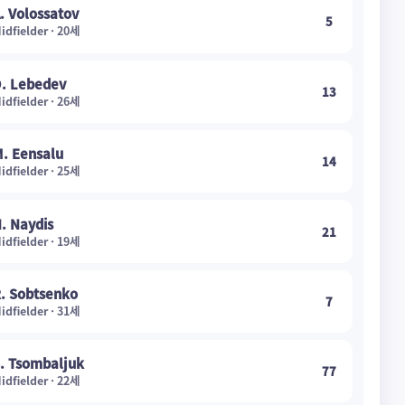
. Volossatov
5
idfielder · 20세
. Lebedev
13
idfielder · 26세
. Eensalu
14
idfielder · 25세
. Naydis
21
idfielder · 19세
. Sobtsenko
7
idfielder · 31세
. Tsombaljuk
77
idfielder · 22세