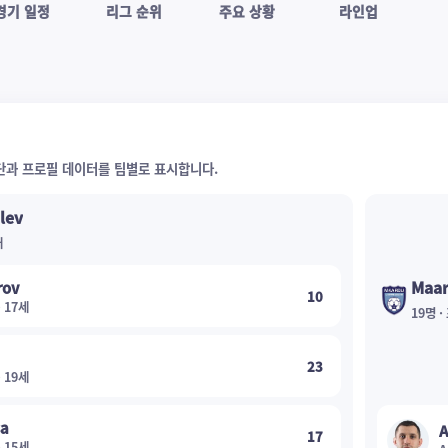
경기 일정
리그 순위
주요 상황
라인업
수 명단과 프로필 데이터를 팀별로 표시합니다.
lev
개
Maa
rov
10
· 17세
19명 
23
· 19세
sa
A
17
· 15세