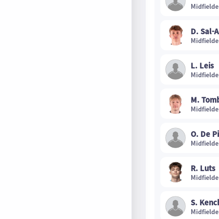
Midfielde
D. Sal-A
Midfielde
L. Leis
Midfielde
M. Tom
Midfielde
O. De P
Midfielde
R. Luts
Midfielde
S. Kenc
Midfielde