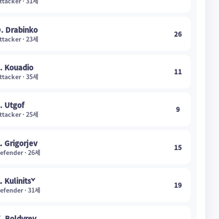
ttacker · 31세
. Drabinko
26
ttacker · 23세
. Kouadio
11
ttacker · 35세
. Utgof
9
ttacker · 25세
. Grigorjev
15
efender · 26세
. Kulinitš
19
efender · 31세
. Boldyrev