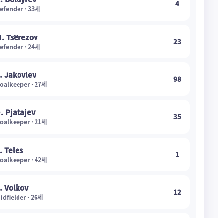
4
efender · 33세
. Tšerezov
23
efender · 24세
. Jakovlev
98
oalkeeper · 27세
. Pjatajev
35
oalkeeper · 21세
. Teles
1
oalkeeper · 42세
. Volkov
12
idfielder · 26세