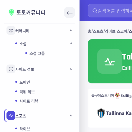
←
토토커뮤니티
커뮤니티
^
홈
스포츠
라이브 스코어
스
소셜
^
소셜 그룹
Ta
Esi
사이트 정보
^
도메인
먹튀 제보
축구
에스토니아
Esiliig
사이트 리뷰
Tallinna Ka
스포츠
^
라이브