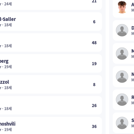
21
r · 24세
A
M
l-Saller
6
r · 18세
D
M
48
r · 18세
M
M
berg
19
r · 19세
N
M
izzol
8
r · 18세
R
M
26
r · 18세
S
hoshvili
M
36
r · 19세