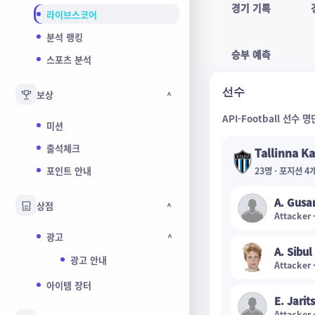
경기 기록
라이브스코어
분석 랭킹
승부 예측
스포츠 분석
선수
보상
^
API-Football 선
미션
출석체크
Tallinna Ka
포인트 안내
23명 · 포지션 4
A. Gusa
상점
^
Attacker 
광고
^
A. Sibul
광고 안내
Attacker 
아이템 장터
E. Jarit
Attacker 