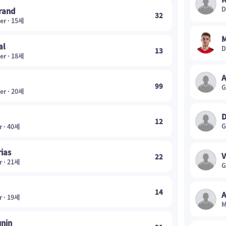
D
urand
32
er · 15세
M
al
D
13
er · 18세
A
99
G
er · 20세
D
12
G
r · 40세
rias
V
22
r · 21세
G
14
A
r · 19세
M
unin