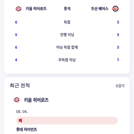
키움 히어로즈
통계
두산 베어스
6
득점
5
9
진행 이닝
9
6
이닝 득점 합계
5
4
무득점 이닝
7
최근 전적
8
경기
키움 히어로즈
08. 04.
패
롯데 자이언츠