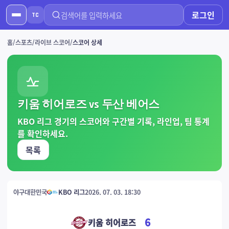
로그인
TC
홈
스포츠
라이브 스코어
스코어 상세
키움 히어로즈 vs 두산 베어스
KBO 리그 경기의 스코어와 구간별 기록, 라인업, 팀 통계
를 확인하세요.
목록
야구
대한민국
KBO 리그
2026. 07. 03. 18:30
6
키움 히어로즈