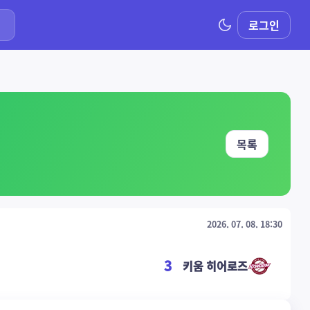
로그인
목록
2026. 07. 08. 18:30
3
키움 히어로즈