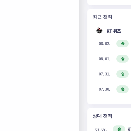
최근 전적
KT 위즈
08. 02.
승
08. 01.
승
07. 31.
승
07. 30.
승
상대 전적
07. 07.
승
K